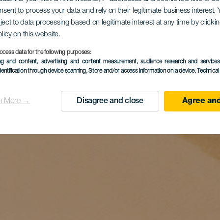
onsent to process your data and rely on their legitimate business interest
ject to data processing based on legitimate interest at any time by click
olicy on this website.
ocess data for the following purposes:
ing and content, advertising and content measurement, audience research and service
dentification through device scanning
, Store and/or access information on a device
, Technica
n More →
Disagree and close
Agree and