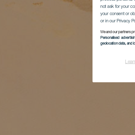
not ask for your c
your consent or ob
or in our Privacy P
We and our partners pr
Personalised advertis
geolocation data, and i
Lear