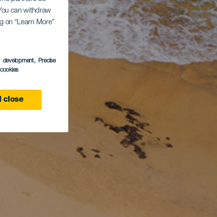
. You can withdraw
ing on “Learn More”
s development
, Precise
l cookies
 close