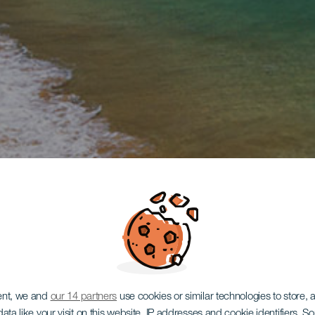
ent, we and
our 14 partners
use cookies or similar technologies to store,
ata like your visit on this website, IP addresses and cookie identifiers. 