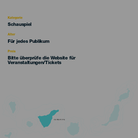
Kategorie
Categoría
Schauspiel
del
evento
Alter
Edad
Für jedes Publikum
Recomendada
Preis
Bitte überprüfe die Website für
Veranstaltungen/Tickets
TENERIFE