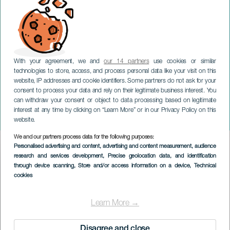
With your agreement, we and
our 14 partners
use cookies or similar
technologies to store, access, and process personal data like your visit on this
website, IP addresses and cookie identifiers. Some partners do not ask for your
consent to process your data and rely on their legitimate business interest. You
TENERIFE
can withdraw your consent or object to data processing based on legitimate
Whitney Houston - Tribute
interest at any time by clicking on “Learn More” or in our Privacy Policy on this
Show
website.
We and our partners process data for the following purposes:
Imagen
Personalised advertising and content, advertising and content measurement, audience
Listado
research and services development
, Precise geolocation data, and identification
through device scanning
, Store and/or access information on a device
, Technical
cookies
Learn More →
Disagree and close