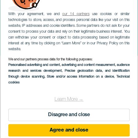
With your agreement, we and
our 14 partners
use cookies or similar
technologies to store, access, and process personal data like your visit on this
website, IP addresses and cookie identifiers. Some partners do not ask for your
consent to process your data and rely on their legitimate business interest. You
TENERIFE
can withdraw your consent or object to data processing based on legitimate
Wallfahrt zu Ehren von
interest at any time by clicking on “Learn More” or in our Privacy Policy on this
San Isidro - La Victoria
website.
We and our partners process data for the following purposes:
Imagen
Personalised advertising and content, advertising and content measurement, audience
Listado
research and services development
, Precise geolocation data, and identification
through device scanning
, Store and/or access information on a device
, Technical
cookies
Learn More →
Disagree and close
Agree and close
29 August 2026