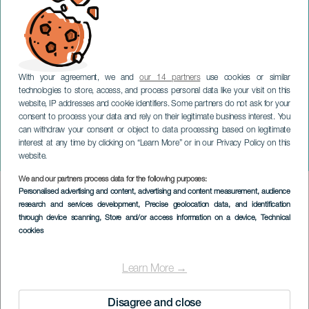
With your agreement, we and
our 14 partners
use cookies or similar
technologies to store, access, and process personal data like your visit on this
website, IP addresses and cookie identifiers. Some partners do not ask for your
consent to process your data and rely on their legitimate business interest. You
can withdraw your consent or object to data processing based on legitimate
TENERIFE
interest at any time by clicking on “Learn More” or in our Privacy Policy on this
Territory and Wine Festival
website.
We and our partners process data for the following purposes:
Imagen
Personalised advertising and content, advertising and content measurement, audience
Listado
research and services development
, Precise geolocation data, and identification
through device scanning
, Store and/or access information on a device
, Technical
cookies
Learn More →
Disagree and close