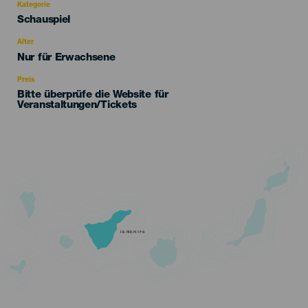
Kategorie
Categoría
Schauspiel
del
evento
Alter
Edad
Nur für Erwachsene
Recomendada
Preis
Bitte überprüfe die Website für
Veranstaltungen/Tickets
TENERIFE