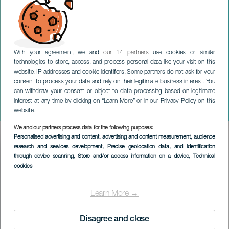
With your agreement, we and
our 14 partners
use cookies or similar
technologies to store, access, and process personal data like your visit on this
website, IP addresses and cookie identifiers. Some partners do not ask for your
consent to process your data and rely on their legitimate business interest. You
TENERIFE
can withdraw your consent or object to data processing based on legitimate
Spukpassage: Das Schloss
interest at any time by clicking on “Learn More” or in our Privacy Policy on this
des Grafen
website.
We and our partners process data for the following purposes:
Imagen
Personalised advertising and content, advertising and content measurement, audience
Listado
research and services development
, Precise geolocation data, and identification
through device scanning
, Store and/or access information on a device
, Technical
cookies
Learn More →
Disagree and close