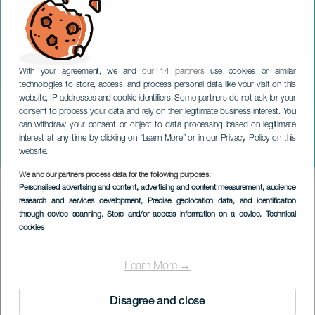
With your agreement, we and
our 14 partners
use cookies or similar
technologies to store, access, and process personal data like your visit on this
website, IP addresses and cookie identifiers. Some partners do not ask for your
consent to process your data and rely on their legitimate business interest. You
TENERIFE
can withdraw your consent or object to data processing based on legitimate
„One“ von The Warriors im
interest at any time by clicking on “Learn More” or in our Privacy Policy on this
Konzert
website.
We and our partners process data for the following purposes:
Imagen
Personalised advertising and content, advertising and content measurement, audience
Listado
research and services development
, Precise geolocation data, and identification
through device scanning
, Store and/or access information on a device
, Technical
cookies
Learn More →
Disagree and close