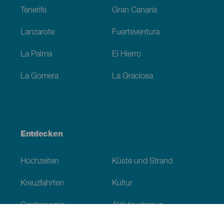
Tenerife
Gran Canaria
Lanzarote
Fuerteventura
La Palma
El Hierro
La Gomera
La Graciosa
Entdecken
Hochzeiten
Küste und Strand
Kreuzfahrten
Kultur
Gastronomie
Aktivtourismus