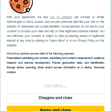
With your agreement, we and
our 14 partners
use cookies or similar
technologies to store, access, and process personal data like your visit on this
website, IP addresses and cookie identifiers. Some partners do not ask for your
consent to process your data and rely on their legitimate business interest. You
TENERIFE
can withdraw your consent or object to data processing based on legitimate
Ni que nos vayamos, nos
interest at any time by clicking on “Learn More” or in our Privacy Policy on this
podemos ir
website.
We and our partners process data for the following purposes:
Imagen
Personalised advertising and content, advertising and content measurement, audience
Listado
research and services development
, Precise geolocation data, and identification
through device scanning
, Store and/or access information on a device
, Technical
cookies
Learn More →
Disagree and close
Agree and close