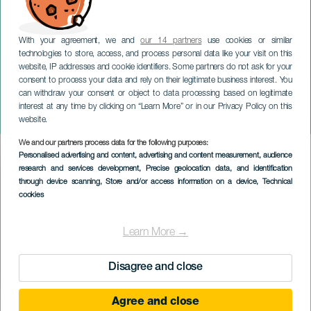
With your agreement, we and
our 14 partners
use cookies or similar
technologies to store, access, and process personal data like your visit on this
website, IP addresses and cookie identifiers. Some partners do not ask for your
consent to process your data and rely on their legitimate business interest. You
TENERIFE
can withdraw your consent or object to data processing based on legitimate
Maika Makovski im
interest at any time by clicking on “Learn More” or in our Privacy Policy on this
Konzert
website.
We and our partners process data for the following purposes:
Imagen
Personalised advertising and content, advertising and content measurement, audience
Listado
research and services development
, Precise geolocation data, and identification
through device scanning
, Store and/or access information on a device
, Technical
cookies
Learn More →
Disagree and close
Agree and close