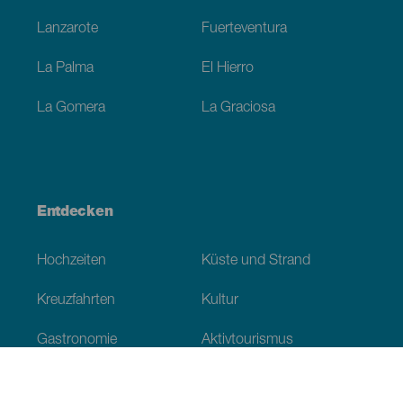
Lanzarote
Fuerteventura
La Palma
El Hierro
La Gomera
La Graciosa
Entdecken
Hochzeiten
Küste und Strand
Kreuzfahrten
Kultur
Gastronomie
Aktivtourismus
Alle Artikel