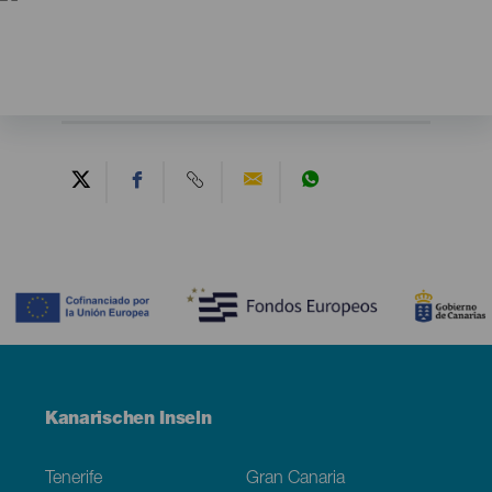
Contenido
Menú
Kanarischen Inseln
Footer
Tenerife
Gran Canaria