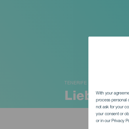
TENERIFE
Liebe Mon
With your agreem
process personal d
not ask for your c
your consent or ob
or in our Privacy P