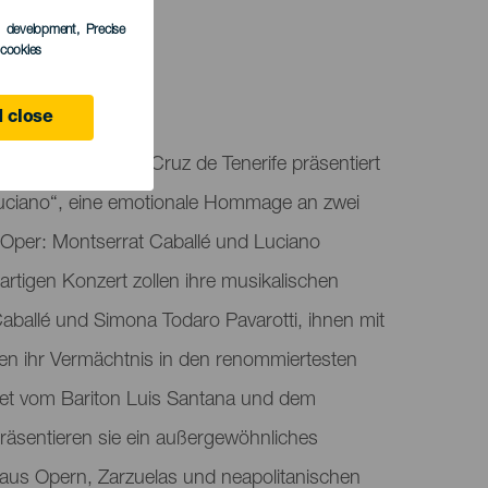
TUNG
s development
, Precise
l cookies
ife
 close
Canarias in Santa Cruz de Tenerife präsentiert
Luciano“, eine emotionale Hommage an zwei
Oper: Montserrat Caballé und Luciano
gartigen Konzert zollen ihre musikalischen
aballé und Simona Todaro Pavarotti, ihnen mit
gen ihr Vermächtnis in den renommiertesten
itet vom Bariton Luis Santana und dem
präsentieren sie ein außergewöhnliches
us Opern, Zarzuelas und neapolitanischen