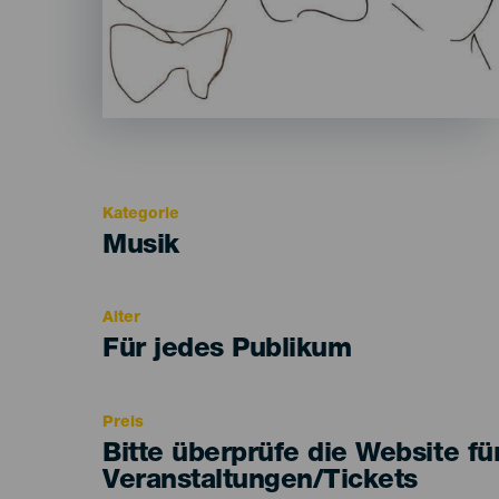
Kategorie
Categoría
Musik
del
evento
Alter
Edad
Für jedes Publikum
Recomendada
Preis
Bitte überprüfe die Website fü
Veranstaltungen/Tickets