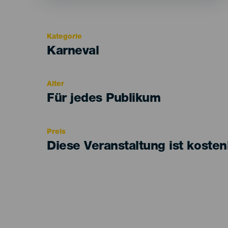
Kategorie
Categoría
Karneval
del
evento
Alter
Edad
Für jedes Publikum
Recomendada
Preis
Diese Veranstaltung ist kosten