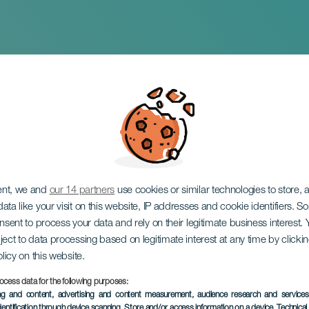
:Rhythmus & Harmon
ent, we and
our 14 partners
use cookies or similar technologies to store,
ata like your visit on this website, IP addresses and cookie identifiers. 
onsent to process your data and rely on their legitimate business interest
ject to data processing based on legitimate interest at any time by click
olicy on this website.
ocess data for the following purposes:
VERGANGENE VERANSTAL
ing and content, advertising and content measurement, audience research and service
dentification through device scanning
, Store and/or access information on a device
, Technica