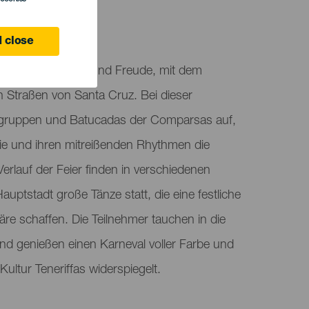
ife
 close
 ist voller Energie und Freude, mit dem
 Straßen von Santa Cruz. Bei dieser
nzgruppen und Batucadas der Comparsas auf,
hie und ihren mitreißenden Rhythmen die
rlauf der Feier finden in verschiedenen
uptstadt große Tänze statt, die eine festliche
e schaffen. Die Teilnehmer tauchen in die
nd genießen einen Karneval voller Farbe und
ultur Teneriffas widerspiegelt.