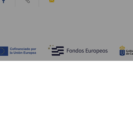
Entdecken
P
Hochzeiten
Küste und Strand
Ve
Kreuzfahrten
Kultur
An