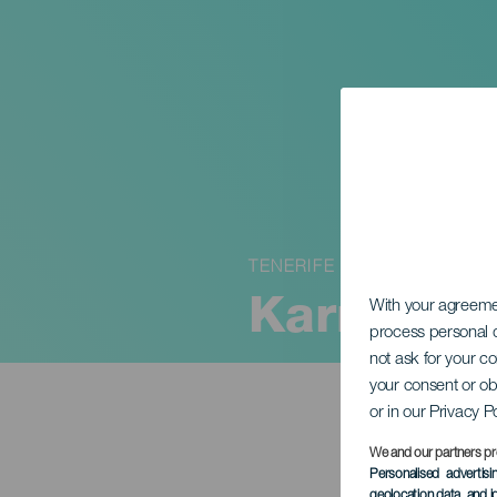
TENERIFE
Karneval
With your agreem
process personal d
not ask for your c
your consent or ob
or in our Privacy P
We and our partners pr
Personalised advertis
geolocation data, and i