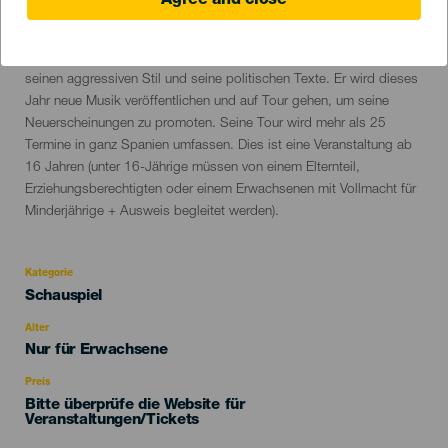
Agree and close
20 January 2024
Localidad
San Cristóbal de La Laguna
Descripción
Hard GZ ist ein spanischer Rapper aus Madrid. Er ist bekannt für
del
seinen aggressiven Stil und seine politischen Texte. Er wird dieses
evento
Jahr neue Musik veröffentlichen und auf Tour gehen, um seine
Neuerscheinungen zu promoten. Seine Tour wird mehr als 25
Termine in ganz Spanien umfassen. Dies ist eine Veranstaltung ab
16 Jahren (unter 16-Jährige müssen von einem Elternteil,
Erziehungsberechtigten oder einem Erwachsenen mit Vollmacht für
Minderjährige + Ausweis begleitet werden).
Kategorie
Categoría
Schauspiel
del
evento
Alter
Edad
Nur für Erwachsene
Recomendada
Preis
Bitte überprüfe die Website für
Veranstaltungen/Tickets