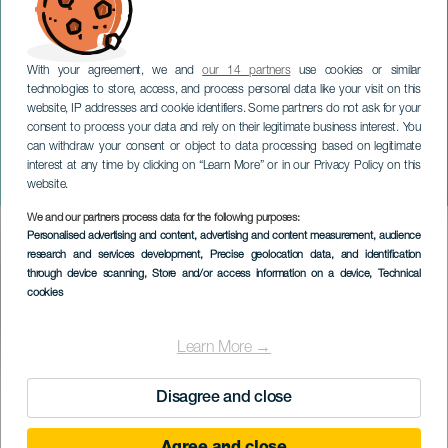
With your agreement, we and
our 14 partners
use cookies or similar
technologies to store, access, and process personal data like your visit on this
website, IP addresses and cookie identifiers. Some partners do not ask for your
consent to process your data and rely on their legitimate business interest. You
can withdraw your consent or object to data processing based on legitimate
TENERIFE
interest at any time by clicking on “Learn More” or in our Privacy Policy on this
Hard GZ
website.
We and our partners process data for the following purposes:
Imagen
Personalised advertising and content, advertising and content measurement, audience
Listado
research and services development
, Precise geolocation data, and identification
through device scanning
, Store and/or access information on a device
, Technical
cookies
Learn More →
VERGANGENE VERANSTALTUNG
Disagree and close