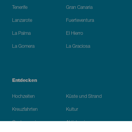
Tenerife
Gran Canaria
Lanzarote
Fuerteventura
La Palma
El Hierro
La Gomera
La Graciosa
Entdecken
Hochzeiten
Küste und Strand
Kreuzfahrten
Kultur
Gastronomie
Aktivtourismus