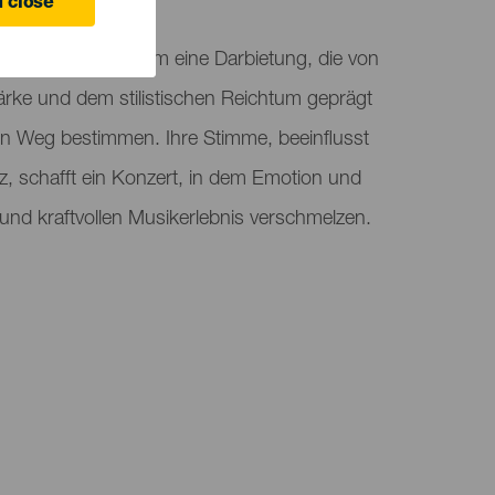
 close
im Chío Auditorium eine Darbietung, die von
tärke und dem stilistischen Reichtum geprägt
chen Weg bestimmen. Ihre Stimme, beeinflusst
z, schafft ein Konzert, in dem Emotion und
und kraftvollen Musikerlebnis verschmelzen.