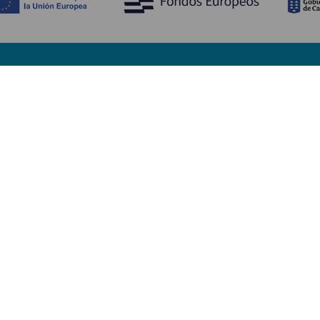
Entdecken
P
Hochzeiten
Küste und Strand
Ve
Kreuzfahrten
Kultur
An
Gastronomie
Aktivtourismus
Un
Alle Artikel