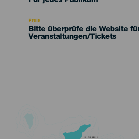
Edad
Für jedes Publikum
Recomendada
Preis
Bitte überprüfe die Website fü
Veranstaltungen/Tickets
TENERIFE