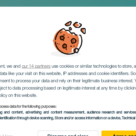
mas im Konzert
ent, we and
our 14 partners
use cookies or similar technologies to store,
ata like your visit on this website, IP addresses and cookie identifiers. 
onsent to process your data and rely on their legitimate business interest
ject to data processing based on legitimate interest at any time by click
olicy on this website.
ocess data for the following purposes:
ing and content, advertising and content measurement, audience research and service
VERGANGENE VERANSTAL
dentification through device scanning
, Store and/or access information on a device
, Technica
29 November 2025