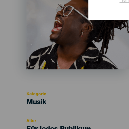
Lear
Kategorie
Categoría
Musik
del
evento
Alter