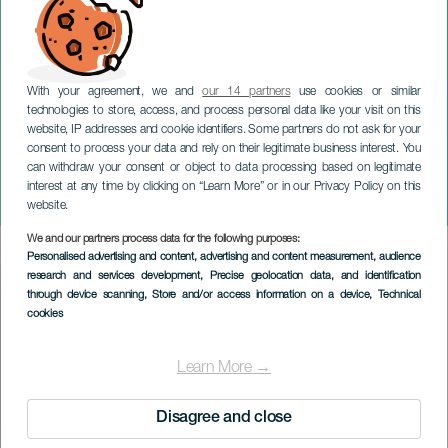
With your agreement, we and
our 14 partners
use cookies or similar
technologies to store, access, and process personal data like your visit on this
website, IP addresses and cookie identifiers. Some partners do not ask for your
consent to process your data and rely on their legitimate business interest. You
can withdraw your consent or object to data processing based on legitimate
TENERIFE
interest at any time by clicking on “Learn More” or in our Privacy Policy on this
Geschichte der Hexerei
website.
We and our partners process data for the following purposes:
Imagen
Personalised advertising and content, advertising and content measurement, audience
Listado
research and services development
, Precise geolocation data, and identification
through device scanning
, Store and/or access information on a device
, Technical
cookies
Learn More →
Disagree and close