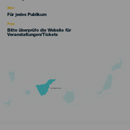
del
evento
Alter
Edad
Für jedes Publikum
Recomendada
Preis
Bitte überprüfe die Website für
Veranstaltungen/Tickets
TENERIFE