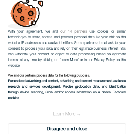
With your agreement, we and
our 14 partners
use cookies or similar
technologies to store, access, and process personal data like your visit on this
website, IP addresses and cookie identifiers. Some partners do not ask for your
consent to process your data and rely on their legitimate business interest. You
TENERIFE
can withdraw your consent or object to data processing based on legitimate
Gastro-Kulturfestival in
interest at any time by clicking on “Learn More” or in our Privacy Policy on this
Buenos De Boca
website.
We and our partners process data for the following purposes:
Imagen
Personalised advertising and content, advertising and content measurement, audience
Listado
research and services development
, Precise geolocation data, and identification
through device scanning
, Store and/or access information on a device
, Technical
cookies
Learn More →
Disagree and close