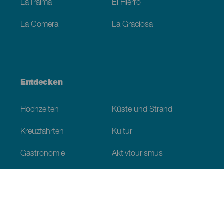
La Palma
El Hierro
La Gomera
La Graciosa
Entdecken
Hochzeiten
Küste und Strand
Kreuzfahrten
Kultur
Gastronomie
Aktivtourismus
Alle Artikel