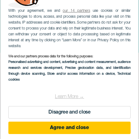
With your agreement, we and
our 14 partners
use cookies or similar
technologies to store, access, and process personal data like your visit on this
website, IP addresses and cookie identifiers. Some partners do not ask for your
consent to process your data and rely on their legitimate business interest. You
can withdraw your consent or object to data processing based on legitimate
TENERIFE
interest at any time by clicking on “Learn More” or in our Privacy Policy on this
Fiesta del humo
website.
We and our partners process data for the following purposes:
Imagen
Personalised advertising and content, advertising and content measurement, audience
Listado
research and services development
, Precise geolocation data, and identification
through device scanning
, Store and/or access information on a device
, Technical
cookies
Learn More →
Disagree and close
Agree and close
October 2026
Localidad
San Juan de la Rambla