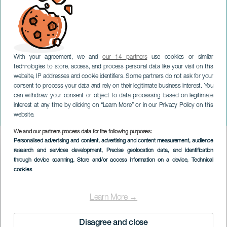
With your agreement, we and
our 14 partners
use cookies or similar
technologies to store, access, and process personal data like your visit on this
website, IP addresses and cookie identifiers. Some partners do not ask for your
consent to process your data and rely on their legitimate business interest. You
TENERIFE
can withdraw your consent or object to data processing based on legitimate
Die Wiener Sängerknaben
interest at any time by clicking on “Learn More” or in our Privacy Policy on this
im Konzert
website.
We and our partners process data for the following purposes:
Imagen
Personalised advertising and content, advertising and content measurement, audience
Listado
research and services development
, Precise geolocation data, and identification
through device scanning
, Store and/or access information on a device
, Technical
cookies
Learn More →
Disagree and close