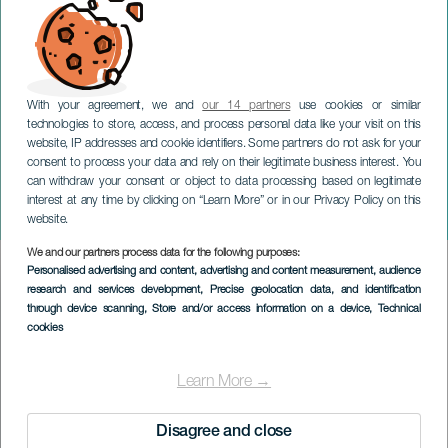
With your agreement, we and
our 14 partners
use cookies or similar
technologies to store, access, and process personal data like your visit on this
website, IP addresses and cookie identifiers. Some partners do not ask for your
consent to process your data and rely on their legitimate business interest. You
TENERIFE
can withdraw your consent or object to data processing based on legitimate
Die Salsa-Route in Puerto
interest at any time by clicking on “Learn More” or in our Privacy Policy on this
de la Cruz
website.
We and our partners process data for the following purposes:
Imagen
Personalised advertising and content, advertising and content measurement, audience
Listado
research and services development
, Precise geolocation data, and identification
through device scanning
, Store and/or access information on a device
, Technical
cookies
Learn More →
Disagree and close