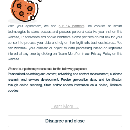
With your agreement, we and
our 14 partners
use cookies or similar
technologies to store, access, and process personal data like your visit on this
website, IP addresses and cookie identifiers. Some partners do not ask for your
consent to process your data and rely on their legitimate business interest. You
can withdraw your consent or object to data processing based on legitimate
TENERIFE
interest at any time by clicking on “Learn More” or in our Privacy Policy on this
Carlos Oramas im Konzert
website.
We and our partners process data for the following purposes:
Imagen
Personalised advertising and content, advertising and content measurement, audience
Listado
research and services development
, Precise geolocation data, and identification
through device scanning
, Store and/or access information on a device
, Technical
cookies
Learn More →
Disagree and close