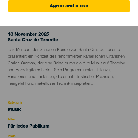
Agree and close
VERGANGENE VERANSTALTUNG
13 November 2025
Localidad
Santa Cruz de Tenerife
Descripción
Das Museum der Schönen Künste von Santa Cruz de Tenerife
del
präsentiert ein Konzert des renommierten kanarischen Gitarristen
evento
Carlos Oramas, der eine Reise durch die Alte Musik auf Theorbe
und Barockgitarre bietet. Sein Programm umfasst Tänze,
Variationen und Fantasien, die er mit stilistischer Präzision,
Feingefühl und makelloser Technik interpretiert.
Kategorie
Categoría
Musik
del
evento
Alter
Edad
Für jedes Publikum
Recomendada
Preis