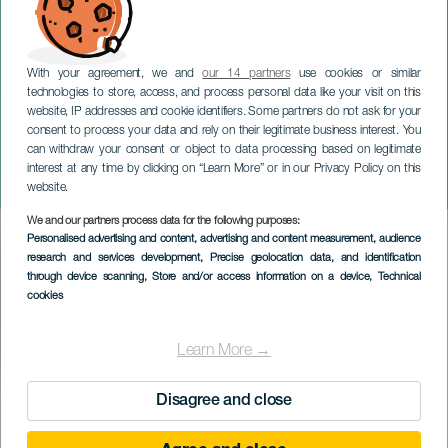
With your agreement, we and
our 14 partners
use cookies or similar
technologies to store, access, and process personal data like your visit on this
website, IP addresses and cookie identifiers. Some partners do not ask for your
consent to process your data and rely on their legitimate business interest. You
can withdraw your consent or object to data processing based on legitimate
TENERIFE
interest at any time by clicking on “Learn More” or in our Privacy Policy on this
Cantajuego
website.
We and our partners process data for the following purposes:
Imagen
Personalised advertising and content, advertising and content measurement, audience
Listado
research and services development
, Precise geolocation data, and identification
through device scanning
, Store and/or access information on a device
, Technical
cookies
Learn More →
VERGANGENE VERANSTALTUNG
Disagree and close