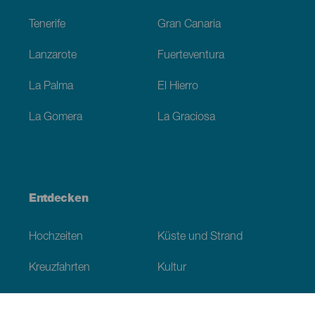
Tenerife
Gran Canaria
Lanzarote
Fuerteventura
La Palma
El Hierro
La Gomera
La Graciosa
Entdecken
Hochzeiten
Küste und Strand
Kreuzfahrten
Kultur
Gastronomie
Aktivtourismus