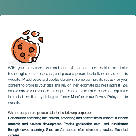
With your agreement, we and
our 14 partners
use cookies or similar
technologies to store, access, and process personal data like your visit on this
website, IP addresses and cookie identifiers. Some partners do not ask for your
consent to process your data and rely on their legitimate business interest. You
can withdraw your consent or object to data processing based on legitimate
TENERIFE
interest at any time by clicking on “Learn More” or in our Privacy Policy on this
Ballets de Tenerife. Raíces
website.
We and our partners process data for the following purposes:
Imagen
Personalised advertising and content, advertising and content measurement, audience
Listado
research and services development
, Precise geolocation data, and identification
through device scanning
, Store and/or access information on a device
, Technical
cookies