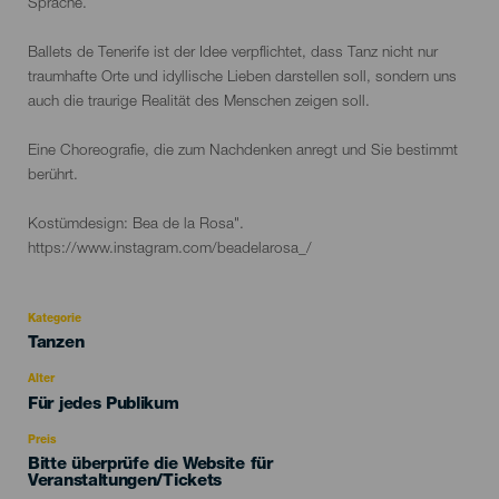
Sprache.
Ballets de Tenerife ist der Idee verpflichtet, dass Tanz nicht nur
traumhafte Orte und idyllische Lieben darstellen soll, sondern uns
auch die traurige Realität des Menschen zeigen soll.
Eine Choreografie, die zum Nachdenken anregt und Sie bestimmt
berührt.
Kostümdesign: Bea de la Rosa".
https://www.instagram.com/beadelarosa_/
Kategorie
Categoría
Tanzen
del
evento
Alter
Edad
Für jedes Publikum
Recomendada
Preis
Bitte überprüfe die Website für
Veranstaltungen/Tickets