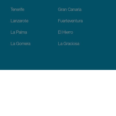
Tenerife
Gran Canaria
Lanzarote
Fuerteventura
La Palma
El Hierro
La Gomera
La Graciosa
Entdecken
Hochzeiten
Küste und Strand
Kreuzfahrten
Kultur
Gastronomie
Aktivtourismus