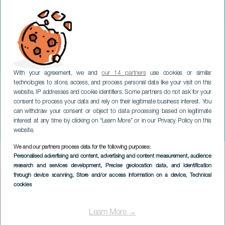
With your agreement, we and
our 14 partners
use cookies or similar
technologies to store, access, and process personal data like your visit on this
website, IP addresses and cookie identifiers. Some partners do not ask for your
consent to process your data and rely on their legitimate business interest. You
TENERIFE
can withdraw your consent or object to data processing based on legitimate
Abel Cordovez & Dadda
interest at any time by clicking on “Learn More” or in our Privacy Policy on this
Wanche im Konzert
website.
We and our partners process data for the following purposes:
Imagen
Personalised advertising and content, advertising and content measurement, audience
Listado
research and services development
, Precise geolocation data, and identification
through device scanning
, Store and/or access information on a device
, Technical
cookies
Learn More →