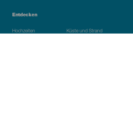
Entdecken
Hochzeiten
Küste und Strand
Kreuzfahrten
Kultur
Gastronomie
Aktivtourismus
Alle Artikel
Praktische Informationen
Veranstaltungskalender
Klima