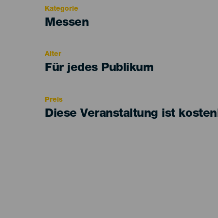
Kategorie
Categoría
Messen
del
evento
Alter
Edad
Für jedes Publikum
Recomendada
Preis
Diese Veranstaltung ist kosten