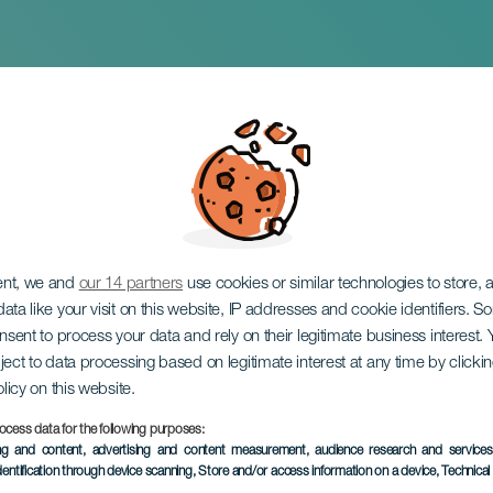
smarkt in Costa Te
ent, we and
our 14 partners
use cookies or similar technologies to store,
ata like your visit on this website, IP addresses and cookie identifiers. 
onsent to process your data and rely on their legitimate business interest
ject to data processing based on legitimate interest at any time by click
olicy on this website.
ocess data for the following purposes:
VERGANGENE VERANSTAL
ing and content, advertising and content measurement, audience research and service
dentification through device scanning
, Store and/or access information on a device
, Technica