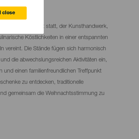
 close
ein Weihnachtsmarkt statt, der Kunsthandwerk,
linarische Köstlichkeiten in einer entspannten
vereint. Die Stände fügen sich harmonisch
n und die abwechslungsreichen Aktivitäten ein,
 und einen familienfreundlichen Treffpunkt
eschenke zu entdecken, traditionelle
 und gemeinsam die Weihnachtsstimmung zu