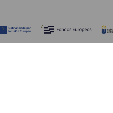
Entdecken
P
Hochzeiten
Küste und Strand
Ve
Kreuzfahrten
Kultur
An
Gastronomie
Aktivtourismus
Un