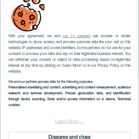
With your agreement, we and
our 14 partners
use cookies or similar
technologies to store, access, and process personal data like your visit on this
website, IP addresses and cookie identifiers. Some partners do not ask for your
consent to process your data and rely on their legitimate business interest. You
LANZAROTE
can withdraw your consent or object to data processing based on legitimate
Temporäre Ausstellung:
interest at any time by clicking on “Learn More” or in our Privacy Policy on this
Makaronesien 1975-2025
website.
We and our partners process data for the following purposes:
Imagen
Personalised advertising and content, advertising and content measurement, audience
Listado
research and services development
, Precise geolocation data, and identification
through device scanning
, Store and/or access information on a device
, Technical
cookies
Learn More →
Disagree and close