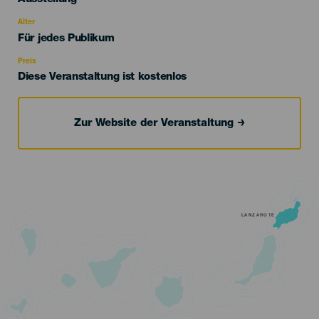
del
evento
Alter
Edad
Für jedes Publikum
Recomendada
Preis
Diese Veranstaltung ist kostenlos
Zur Website der Veranstaltung
LANZAROTE