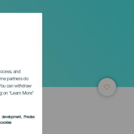
 access, and
Some partners do
. You can withdraw
ing on “Learn More”
TUNG
s development
, Precise
l cookies