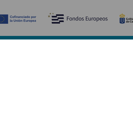
Entdecken
P
Hochzeiten
Küste und Strand
Ve
Kreuzfahrten
Kultur
An
Gastronomie
Aktivtourismus
Un
Alle Artikel