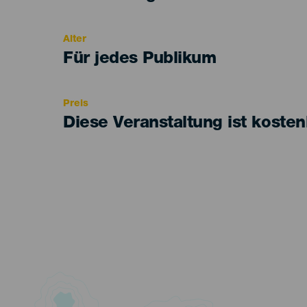
del
evento
Alter
Edad
Für jedes Publikum
Recomendada
Preis
Diese Veranstaltung ist kosten