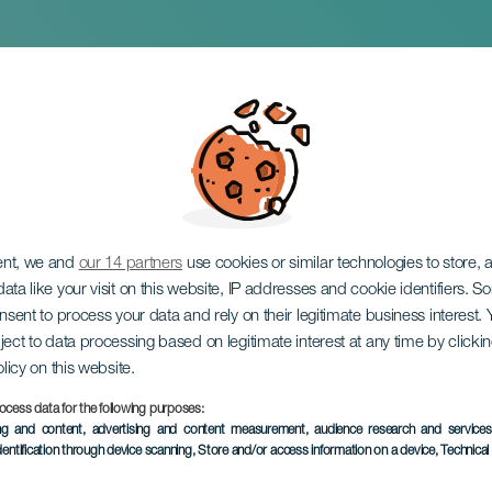
r Lanzarote
ent, we and
our 14 partners
use cookies or similar technologies to store,
ata like your visit on this website, IP addresses and cookie identifiers. 
onsent to process your data and rely on their legitimate business interest
ject to data processing based on legitimate interest at any time by click
olicy on this website.
ocess data for the following purposes:
VERGANGENE VERANSTAL
ing and content, advertising and content measurement, audience research and service
dentification through device scanning
, Store and/or access information on a device
, Technica
11 Mai 2023