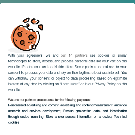
With your agreement, we and
our 14 partners
use cookies or similar
technologies to store, access, and process personal data like your visit on this
website, IP addresses and cookie identifiers. Some partners do not ask for your
consent to process your data and rely on their legitimate business interest. You
LA PALMA
can withdraw your consent or object to data processing based on legitimate
Manoletes Schwestern. La
interest at any time by clicking on “Learn More” or in our Privacy Policy on this
Palma
website.
We and our partners process data for the following purposes:
Imagen
Personalised advertising and content, advertising and content measurement, audience
Listado
research and services development
, Precise geolocation data, and identification
through device scanning
, Store and/or access information on a device
, Technical
cookies