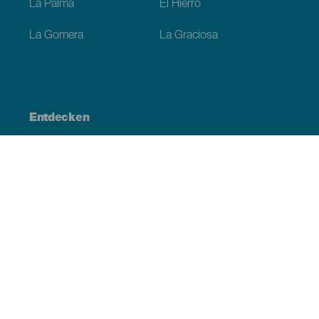
La Palma
El Hierro
La Gomera
La Graciosa
Entdecken
Hochzeiten
Küste und Strand
Kreuzfahrten
Kultur
Gastronomie
Aktivtourismus
Alle Artikel