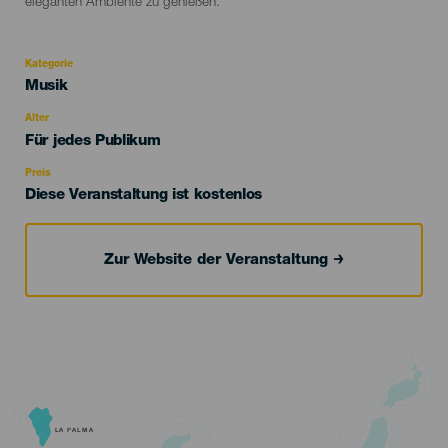
eleganten Ambiente zu genießen.
Kategorie
Categoría
Musik
del
evento
Alter
Edad
Für jedes Publikum
Recomendada
Preis
Diese Veranstaltung ist kostenlos
Zur Website der Veranstaltung
LA PALMA