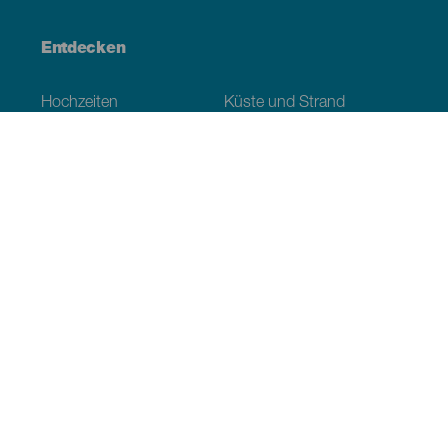
Entdecken
Hochzeiten
Küste und Strand
Kreuzfahrten
Kultur
Gastronomie
Aktivtourismus
Alle Artikel
Praktische Informationen
Veranstaltungskalender
Klima