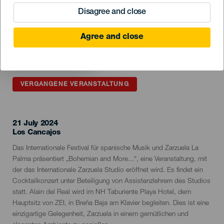
Disagree and close
Agree and close
VERGANGENE VERANSTALTUNG
21 July 2024
Localidad
Los Cancajos
Descripción
Das Internationale Festival für spanische Musik und Zarzuela La
del
Palma präsentiert „Bohemian and More...“, eine Veranstaltung, mit
evento
der das Internationale Zarzuela Studio eröffnet wird. Es findet ein
Cocktailkonzert unter Beteiligung von Assistenzlehrern des Studios
statt. Alain del Real wird im NH Taburiente Playa Hotel, dem
Hauptsitz von ZEI, in Breña Baja am Klavier begleiten. Dies ist eine
einzigartige Gelegenheit, Zarzuela in einem gemütlichen und