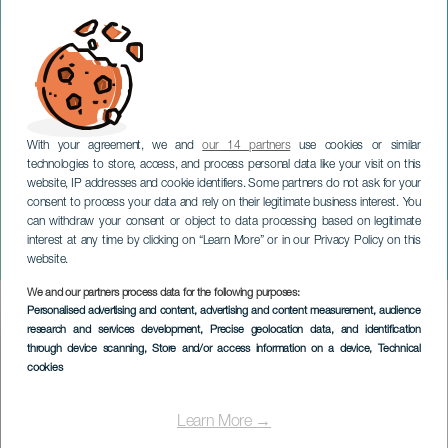
With your agreement, we and
our 14 partners
use cookies or similar
LA PALMA
technologies to store, access, and process personal data like your visit on this
Bohemian and More –
website, IP addresses and cookie identifiers. Some partners do not ask for your
consent to process your data and rely on their legitimate business interest. You
Spanisches Musik- und
can withdraw your consent or object to data processing based on legitimate
Zarzuela-Festival auf La
interest at any time by clicking on “Learn More” or in our Privacy Policy on this
Palma
website.
We and our partners process data for the following purposes:
Imagen
Personalised advertising and content, advertising and content measurement, audience
Listado
research and services development
, Precise geolocation data, and identification
through device scanning
, Store and/or access information on a device
, Technical
cookies
Learn More →