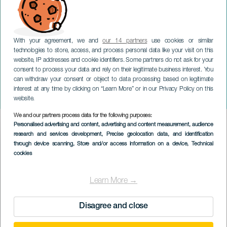
With your agreement, we and
our 14 partners
use cookies or similar
technologies to store, access, and process personal data like your visit on this
website, IP addresses and cookie identifiers. Some partners do not ask for your
consent to process your data and rely on their legitimate business interest. You
can withdraw your consent or object to data processing based on legitimate
GRAN CANARIA
interest at any time by clicking on “Learn More” or in our Privacy Policy on this
University Santo
website.
We and our partners process data for the following purposes:
Imagen
Personalised advertising and content, advertising and content measurement, audience
Listado
research and services development
, Precise geolocation data, and identification
through device scanning
, Store and/or access information on a device
, Technical
cookies
Learn More →
Disagree and close