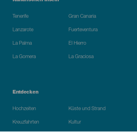
Kanarischen Inseln
Footer
Tenerife
Gran Canaria
Lanzarote
Fuerteventura
La Palma
El Hierro
La Gomera
La Graciosa
Entdecken
Hochzeiten
Küste und Strand
Kreuzfahrten
Kultur
Gastronomie
Aktivtourismus