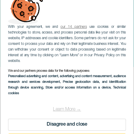
With your agreement, we and
our 14 partners
use cookies or similar
technologies to store, access, and process personal data like your visit on this
website, IP addresses and cookie identifiers. Some partners do not ask for your
consent to process your data and rely on their legitimate business interest. You
can withdraw your consent or object to data processing based on legitimate
GRAN CANARIA
interest at any time by clicking on “Learn More” or in our Privacy Policy on this
Trail-Messer von Vigan
website.
We and our partners process data for the following purposes:
Imagen
Personalised advertising and content, advertising and content measurement, audience
Listado
research and services development
, Precise geolocation data, and identification
through device scanning
, Store and/or access information on a device
, Technical
cookies
Learn More →
Disagree and close