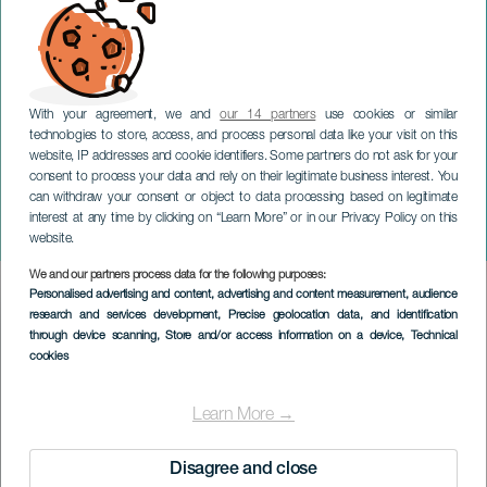
With your agreement, we and
our 14 partners
use cookies or similar
technologies to store, access, and process personal data like your visit on this
website, IP addresses and cookie identifiers. Some partners do not ask for your
consent to process your data and rely on their legitimate business interest. You
GRAN CANARIA
can withdraw your consent or object to data processing based on legitimate
Tejeda, Landschaft und
interest at any time by clicking on “Learn More” or in our Privacy Policy on this
lokale Produkte
website.
We and our partners process data for the following purposes:
Imagen
Personalised advertising and content, advertising and content measurement, audience
Listado
research and services development
, Precise geolocation data, and identification
through device scanning
, Store and/or access information on a device
, Technical
cookies
Learn More →
Disagree and close