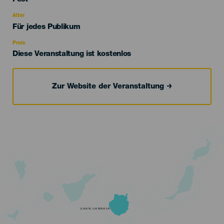
del
evento
Alter
Edad
Für jedes Publikum
Recomendada
Preis
Diese Veranstaltung ist kostenlos
Zur Website der Veranstaltung
GRAN CANARIA