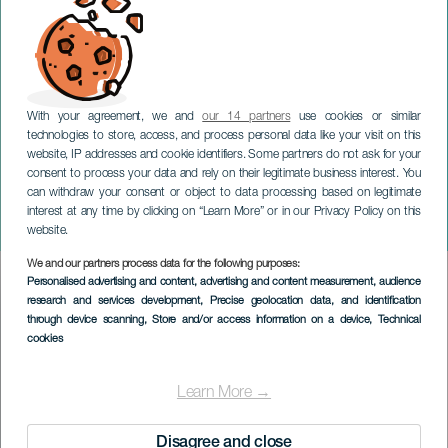
With your agreement, we and
our 14 partners
use cookies or similar
technologies to store, access, and process personal data like your visit on this
website, IP addresses and cookie identifiers. Some partners do not ask for your
consent to process your data and rely on their legitimate business interest. You
can withdraw your consent or object to data processing based on legitimate
GRAN CANARIA
interest at any time by clicking on “Learn More” or in our Privacy Policy on this
Stolz auf das Sein
website.
We and our partners process data for the following purposes:
Imagen
Personalised advertising and content, advertising and content measurement, audience
Listado
research and services development
, Precise geolocation data, and identification
through device scanning
, Store and/or access information on a device
, Technical
cookies
Learn More →
Disagree and close