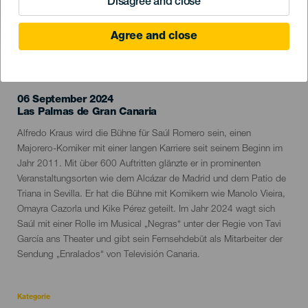
Disagree and close
Agree and close
VERGANGENE VERANSTALTUNG
06 September 2024
Localidad
Las Palmas de Gran Canaria
Descripción
Alfredo Kraus wird die Bühne für Saúl Romero sein, einen
del
Majorero-Komiker mit einer langen Karriere seit seinem Beginn im
evento
Jahr 2011. Mit über 600 Auftritten glänzte er in prominenten
Veranstaltungsorten wie dem Alcázar de Madrid und dem Patio de
Triana in Sevilla. Er hat die Bühne mit Komikern wie Manolo Vieira,
Omayra Cazorla und Kike Pérez geteilt. Im Jahr 2024 wagt sich
Saúl mit einer Rolle im Musical „Negras“ unter der Regie von Tavi
García ans Theater und gibt sein Fernsehdebüt als Mitarbeiter der
Sendung „Enralados“ von Televisión Canaria.
Kategorie