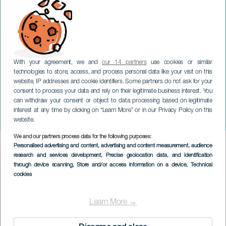
With your agreement, we and
our 14 partners
use cookies or similar
technologies to store, access, and process personal data like your visit on this
website, IP addresses and cookie identifiers. Some partners do not ask for your
consent to process your data and rely on their legitimate business interest. You
can withdraw your consent or object to data processing based on legitimate
GRAN CANARIA
interest at any time by clicking on “Learn More” or in our Privacy Policy on this
Saúl Romero - Jaque Mate
website.
We and our partners process data for the following purposes:
Imagen
Personalised advertising and content, advertising and content measurement, audience
Listado
research and services development
, Precise geolocation data, and identification
through device scanning
, Store and/or access information on a device
, Technical
cookies
Learn More →