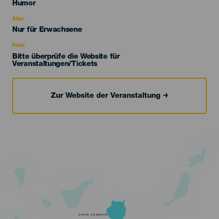
Categoría
Humor
del
evento
Alter
Edad
Nur für Erwachsene
Recomendada
Preis
Bitte überprüfe die Website für
Veranstaltungen/Tickets
Zur Website der Veranstaltung
GRAN CANARIA