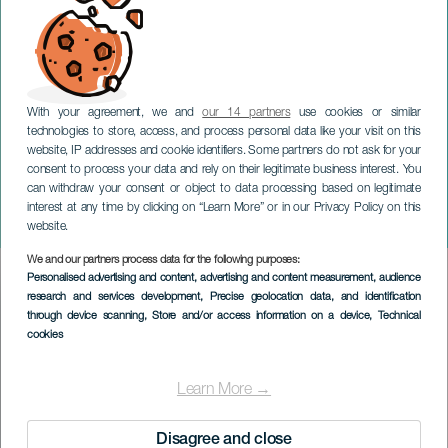
With your agreement, we and
our 14 partners
use cookies or similar
technologies to store, access, and process personal data like your visit on this
website, IP addresses and cookie identifiers. Some partners do not ask for your
consent to process your data and rely on their legitimate business interest. You
GRAN CANARIA
can withdraw your consent or object to data processing based on legitimate
Russland vs. Beverly Hills
interest at any time by clicking on “Learn More” or in our Privacy Policy on this
im Konzert
website.
We and our partners process data for the following purposes:
Imagen
Personalised advertising and content, advertising and content measurement, audience
Listado
research and services development
, Precise geolocation data, and identification
through device scanning
, Store and/or access information on a device
, Technical
cookies
Learn More →
Disagree and close