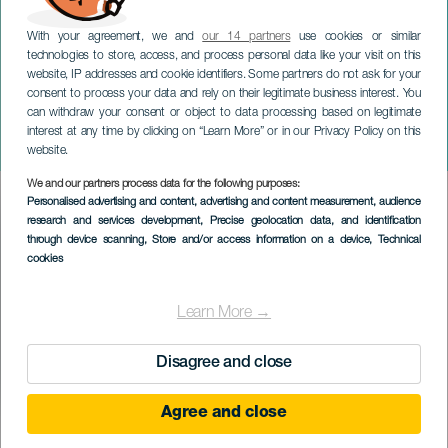
With your agreement, we and
our 14 partners
use cookies or similar
technologies to store, access, and process personal data like your visit on this
website, IP addresses and cookie identifiers. Some partners do not ask for your
consent to process your data and rely on their legitimate business interest. You
can withdraw your consent or object to data processing based on legitimate
GRAN CANARIA
interest at any time by clicking on “Learn More” or in our Privacy Policy on this
Pirlo420 im Konzert
website.
We and our partners process data for the following purposes:
Imagen
Personalised advertising and content, advertising and content measurement, audience
Listado
research and services development
, Precise geolocation data, and identification
through device scanning
, Store and/or access information on a device
, Technical
cookies
Learn More →
Disagree and close
Agree and close
VERGANGENE VERANSTALTUNG