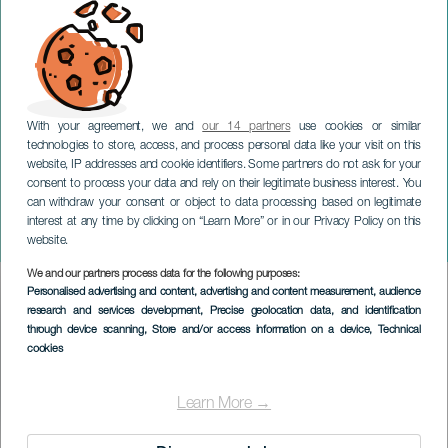
With your agreement, we and
our 14 partners
use cookies or similar
GRAN CANARIA
technologies to store, access, and process personal data like your visit on this
Perinké Big Band &
website, IP addresses and cookie identifiers. Some partners do not ask for your
consent to process your data and rely on their legitimate business interest. You
Adédèjì - Festival
can withdraw your consent or object to data processing based on legitimate
Internacional Canarias
interest at any time by clicking on “Learn More” or in our Privacy Policy on this
Jazz y Más
website.
We and our partners process data for the following purposes:
Imagen
Personalised advertising and content, advertising and content measurement, audience
Listado
research and services development
, Precise geolocation data, and identification
through device scanning
, Store and/or access information on a device
, Technical
cookies
Learn More →