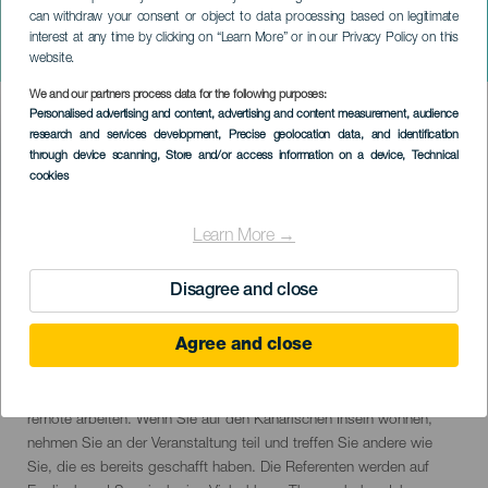
can withdraw your consent or object to data processing based on legitimate
GRAN CANARIA
interest at any time by clicking on “Learn More” or in our Privacy Policy on this
Nomad City Festival 2023
website.
We and our partners process data for the following purposes:
Imagen
Personalised advertising and content, advertising and content measurement, audience
Listado
research and services development
, Precise geolocation data, and identification
through device scanning
, Store and/or access information on a device
, Technical
cookies
Learn More →
VERGANGENE VERANSTALTUNG
Disagree and close
15 bis 29 July
Agree and close
Localidad
Agaete
Descripción
Nomad City ist die perfekte Gelegenheit, Fachleute zu treffen, die
del
remote arbeiten. Wenn Sie auf den Kanarischen Inseln wohnen,
evento
nehmen Sie an der Veranstaltung teil und treffen Sie andere wie
Sie, die es bereits geschafft haben. Die Referenten werden auf