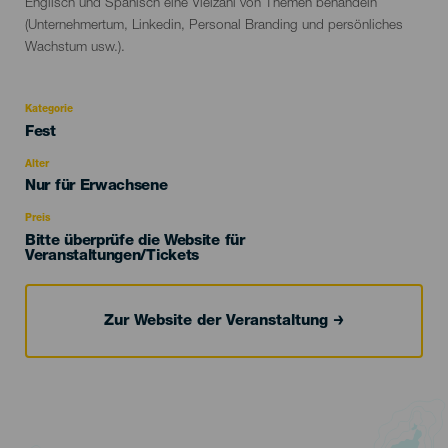
Englisch und Spanisch eine Vielzahl von Themen behandeln
(Unternehmertum, Linkedin, Personal Branding und persönliches
Wachstum usw.).
Kategorie
Categoría
Fest
del
evento
Alter
Edad
Nur für Erwachsene
Recomendada
Preis
Bitte überprüfe die Website für
Veranstaltungen/Tickets
Zur Website der Veranstaltung