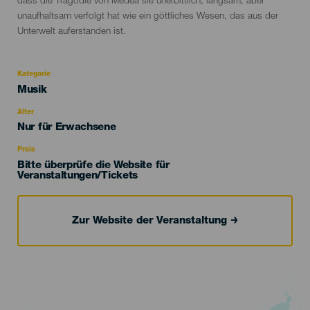
dass die Tragödie von Medea sie unerbittlich, langsam, aber
unaufhaltsam verfolgt hat wie ein göttliches Wesen, das aus der
Unterwelt auferstanden ist.
Kategorie
Categoría
Musik
del
evento
Alter
Edad
Nur für Erwachsene
Recomendada
Preis
Bitte überprüfe die Website für
Veranstaltungen/Tickets
Zur Website der Veranstaltung