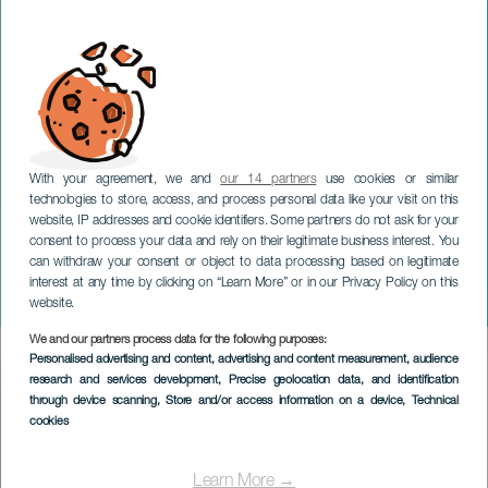
With your agreement, we and
our 14 partners
use cookies or similar
technologies to store, access, and process personal data like your visit on this
website, IP addresses and cookie identifiers. Some partners do not ask for your
consent to process your data and rely on their legitimate business interest. You
can withdraw your consent or object to data processing based on legitimate
GRAN CANARIA
interest at any time by clicking on “Learn More” or in our Privacy Policy on this
Mitos. María Callas
website.
We and our partners process data for the following purposes:
Imagen
Personalised advertising and content, advertising and content measurement, audience
Listado
research and services development
, Precise geolocation data, and identification
through device scanning
, Store and/or access information on a device
, Technical
cookies
Learn More →