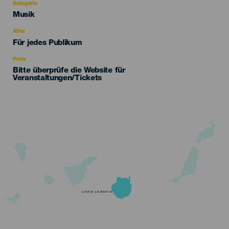
Kategorie
Categoría
Musik
del
evento
Alter
Edad
Für jedes Publikum
Recomendada
Preis
Bitte überprüfe die Website für
Veranstaltungen/Tickets
GRAN CANARIA