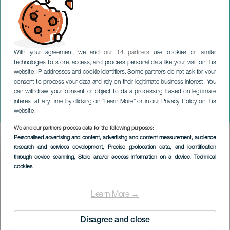
With your agreement, we and
our 14 partners
use cookies or similar
technologies to store, access, and process personal data like your visit on this
website, IP addresses and cookie identifiers. Some partners do not ask for your
consent to process your data and rely on their legitimate business interest. You
GRAN CANARIA
can withdraw your consent or object to data processing based on legitimate
Judeline Bodhiria im
interest at any time by clicking on “Learn More” or in our Privacy Policy on this
Konzert
website.
We and our partners process data for the following purposes:
Imagen
Personalised advertising and content, advertising and content measurement, audience
Listado
research and services development
, Precise geolocation data, and identification
through device scanning
, Store and/or access information on a device
, Technical
cookies
Learn More →
Disagree and close