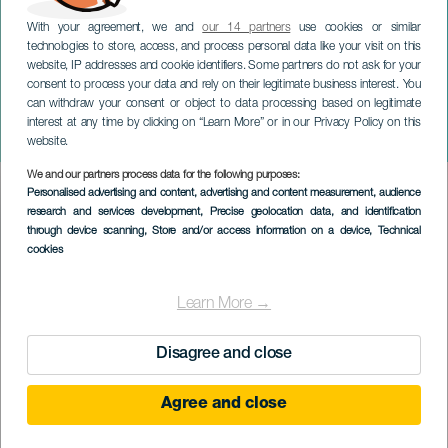
With your agreement, we and
our 14 partners
use cookies or similar
technologies to store, access, and process personal data like your visit on this
website, IP addresses and cookie identifiers. Some partners do not ask for your
consent to process your data and rely on their legitimate business interest. You
GRAN CANARIA
can withdraw your consent or object to data processing based on legitimate
GWA Wingfoil World Cup
interest at any time by clicking on “Learn More” or in our Privacy Policy on this
Gran Canaria 2023
website.
We and our partners process data for the following purposes:
Imagen
Personalised advertising and content, advertising and content measurement, audience
Listado
research and services development
, Precise geolocation data, and identification
through device scanning
, Store and/or access information on a device
, Technical
cookies
Learn More →
VERGANGENE VERANSTALTUNG
Disagree and close
Agree and close
10 bis 16 July
Localidad
Gran Canaria