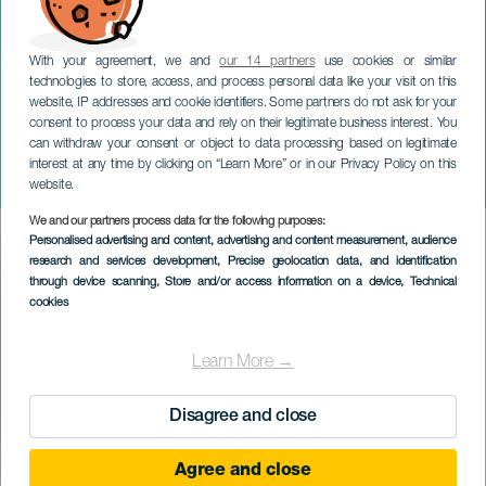
With your agreement, we and
our 14 partners
use cookies or similar
technologies to store, access, and process personal data like your visit on this
website, IP addresses and cookie identifiers. Some partners do not ask for your
consent to process your data and rely on their legitimate business interest. You
GRAN CANARIA
can withdraw your consent or object to data processing based on legitimate
Feierlichkeiten zu El Pino
interest at any time by clicking on “Learn More” or in our Privacy Policy on this
in Arinaga
website.
We and our partners process data for the following purposes:
Imagen
Personalised advertising and content, advertising and content measurement, audience
Listado
research and services development
, Precise geolocation data, and identification
through device scanning
, Store and/or access information on a device
, Technical
cookies
Learn More →
Disagree and close
Agree and close