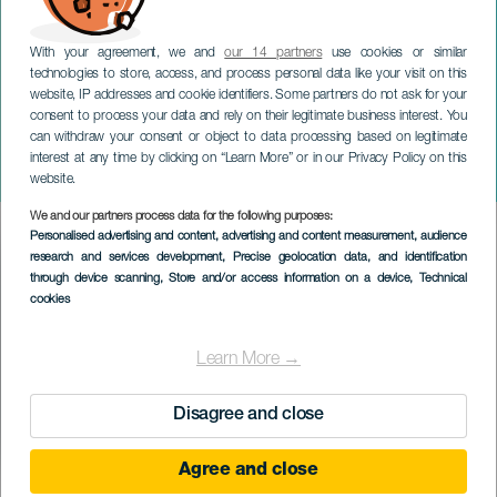
With your agreement, we and
our 14 partners
use cookies or similar
technologies to store, access, and process personal data like your visit on this
website, IP addresses and cookie identifiers. Some partners do not ask for your
consent to process your data and rely on their legitimate business interest. You
can withdraw your consent or object to data processing based on legitimate
GRAN CANARIA
interest at any time by clicking on “Learn More” or in our Privacy Policy on this
Die Jugoslawen
website.
We and our partners process data for the following purposes:
Imagen
Personalised advertising and content, advertising and content measurement, audience
Listado
research and services development
, Precise geolocation data, and identification
through device scanning
, Store and/or access information on a device
, Technical
cookies
Learn More →
Disagree and close
Agree and close
VERGANGENE VERANSTALTUNG