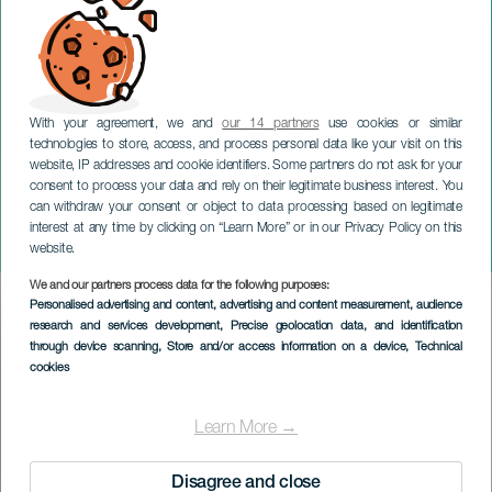
With your agreement, we and
our 14 partners
use cookies or similar
technologies to store, access, and process personal data like your visit on this
website, IP addresses and cookie identifiers. Some partners do not ask for your
consent to process your data and rely on their legitimate business interest. You
GRAN CANARIA
can withdraw your consent or object to data processing based on legitimate
Der Markt der Liebe und
interest at any time by clicking on “Learn More” or in our Privacy Policy on this
Freundschaft
website.
We and our partners process data for the following purposes:
Imagen
Personalised advertising and content, advertising and content measurement, audience
Listado
research and services development
, Precise geolocation data, and identification
through device scanning
, Store and/or access information on a device
, Technical
cookies
Learn More →
Disagree and close