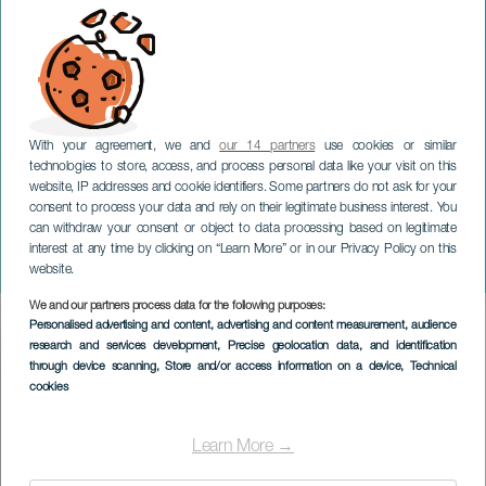
With your agreement, we and
our 14 partners
use cookies or similar
technologies to store, access, and process personal data like your visit on this
website, IP addresses and cookie identifiers. Some partners do not ask for your
consent to process your data and rely on their legitimate business interest. You
GRAN CANARIA
can withdraw your consent or object to data processing based on legitimate
Carmen Boza & Ari
interest at any time by clicking on “Learn More” or in our Privacy Policy on this
Jimenez -Simbiosis
website.
We and our partners process data for the following purposes:
Imagen
Personalised advertising and content, advertising and content measurement, audience
Listado
research and services development
, Precise geolocation data, and identification
through device scanning
, Store and/or access information on a device
, Technical
cookies
Learn More →