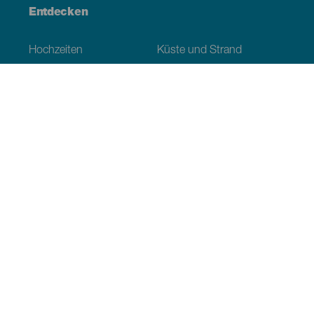
Entdecken
Hochzeiten
Küste und Strand
Kreuzfahrten
Kultur
Gastronomie
Aktivtourismus
Alle Artikel
Praktische Informationen
Veranstaltungskalender
Klima
Anreise
Wo sollen wir essen