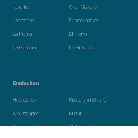
Tenerife
Gran Canaria
Lanzarote
Fuerteventura
La Palma
El Hierro
La Gomera
La Graciosa
Entdecken
Hochzeiten
Küste und Strand
Kreuzfahrten
Kultur
Gastronomie
Aktivtourismus