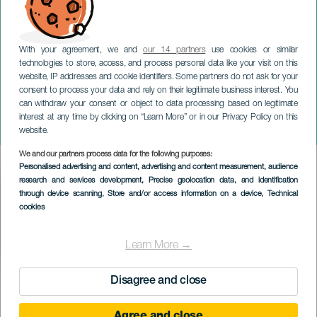
With your agreement, we and
our 14 partners
use cookies or similar
technologies to store, access, and process personal data like your visit on this
website, IP addresses and cookie identifiers. Some partners do not ask for your
consent to process your data and rely on their legitimate business interest. You
can withdraw your consent or object to data processing based on legitimate
GRAN CANARIA
interest at any time by clicking on “Learn More” or in our Privacy Policy on this
Ben Yart
website.
We and our partners process data for the following purposes:
Imagen
Personalised advertising and content, advertising and content measurement, audience
Listado
research and services development
, Precise geolocation data, and identification
through device scanning
, Store and/or access information on a device
, Technical
cookies
Learn More →
Disagree and close
VERGANGENE VERANSTALTUNG