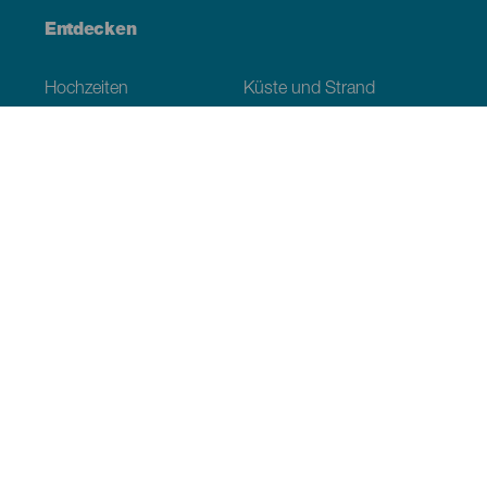
Entdecken
Hochzeiten
Küste und Strand
Kreuzfahrten
Kultur
Gastronomie
Aktivtourismus
Alle Artikel
Praktische Informationen
Veranstaltungskalender
Klima
Anreise
Wo sollen wir essen