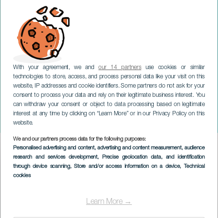
With your agreement, we and
our 14 partners
use cookies or similar
technologies to store, access, and process personal data like your visit on this
website, IP addresses and cookie identifiers. Some partners do not ask for your
consent to process your data and rely on their legitimate business interest. You
can withdraw your consent or object to data processing based on legitimate
GRAN CANARIA
interest at any time by clicking on “Learn More” or in our Privacy Policy on this
Arucas und das Meer
website.
We and our partners process data for the following purposes:
Imagen
Personalised advertising and content, advertising and content measurement, audience
Listado
research and services development
, Precise geolocation data, and identification
through device scanning
, Store and/or access information on a device
, Technical
cookies
Learn More →