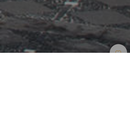
Freizeitzentren Und
>
Gran
>
Andere
Touristenattraktionen
Canaria
Touristenattrak
Tradition, Handwerk und Folklore in Las Palmas de
Gran Canaria
Das Pueblo Canario, inspiriert in der traditionellen
Architektur der Kanarischen Inseln, ist ein Modelldorf, das
in unmittelbarer Nähe des Stadtzentrums von Las Palmas
de Gran Canaria liegt. Es ist umgeben von den Brunnen