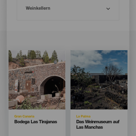
Imagen
Imagen
Imagen
Imagen
Listado
Listado
Isla
Isla
Gran Canaria
La Palma
Titular
Titular
Bodega Las Tirajanas
Das Weinmuseum auf
Las Manchas