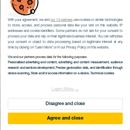
With your agreement, we and
our 14 partners
use cookies or similar technologies
to store, access, and process personal data like your visit on this website, IP
addresses and cookie identifiers. Some partners do not ask for your consent to
process your data and rely on their legitimate business interest. You can withdraw
your consent or object to data processing based on legitimate interest at any
time by clicking on “Learn More” or in our Privacy Policy on this website.
We and our partners process data for the following purposes:
Personalised advertising and content, advertising and content measurement, audience
research and services development
, Precise geolocation data, and identification through
device scanning
, Store and/or access information on a device
, Technical cookies
Learn More →
Disagree and close
Agree and close