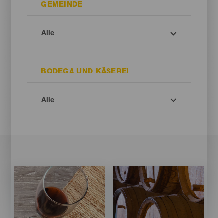
GEMEINDE
BODEGA UND KÄSEREI
Imagen
Imagen
Imagen
Imagen
Listado
Listado