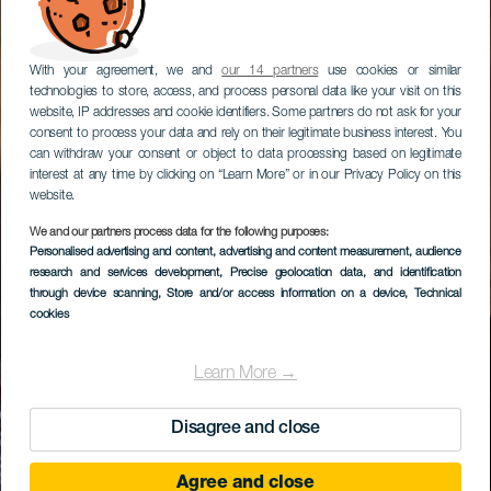
With your agreement, we and
our 14 partners
use cookies or similar
technologies to store, access, and process personal data like your visit on this
website, IP addresses and cookie identifiers. Some partners do not ask for your
consent to process your data and rely on their legitimate business interest. You
can withdraw your consent or object to data processing based on legitimate
interest at any time by clicking on “Learn More” or in our Privacy Policy on this
website.
We and our partners process data for the following purposes:
Personalised advertising and content, advertising and content measurement, audience
research and services development
, Precise geolocation data, and identification
through device scanning
, Store and/or access information on a device
, Technical
cookies
Learn More →
Disagree and close
Agree and close