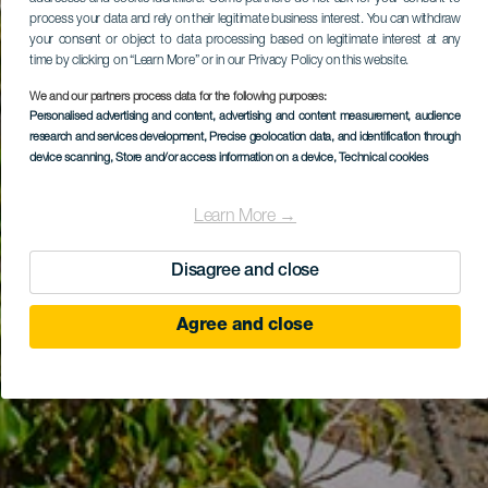
process your data and rely on their legitimate business interest. You can withdraw
your consent or object to data processing based on legitimate interest at any
time by clicking on “Learn More” or in our Privacy Policy on this website.
We and our partners process data for the following purposes:
Personalised advertising and content, advertising and content measurement, audience
research and services development
, Precise geolocation data, and identification through
device scanning
, Store and/or access information on a device
, Technical cookies
Learn More →
Disagree and close
Agree and close