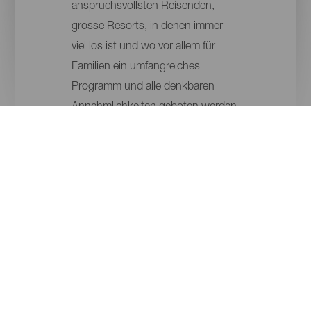
anspruchsvollsten Reisenden,
grosse Resorts, in denen immer
viel los ist und wo vor allem für
Familien ein umfangreiches
Programm und alle denkbaren
Annehmlichkeiten geboten werden.
Jene, die Ruhe und Entspannung
suchen, finden von exklusiven
Luxusvillen bis hin zu koketten
Landhotels inmitten der Natur
unzählige Möglichkeiten. Für
welche Art der Unterbringung du
dich auch immer entscheidest: die
hohe Qualität der Einrichtungen
und Serviceleistungen ist überall
gegeben und die Umgebung stets