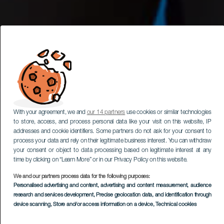
With your agreement, we and
our 14 partners
use cookies or similar technologies
to store, access, and process personal data like your visit on this website, IP
addresses and cookie identifiers. Some partners do not ask for your consent to
process your data and rely on their legitimate business interest. You can withdraw
your consent or object to data processing based on legitimate interest at any
time by clicking on “Learn More” or in our Privacy Policy on this website.
We and our partners process data for the following purposes:
Personalised advertising and content, advertising and content measurement, audience
research and services development
, Precise geolocation data, and identification through
device scanning
, Store and/or access information on a device
, Technical cookies