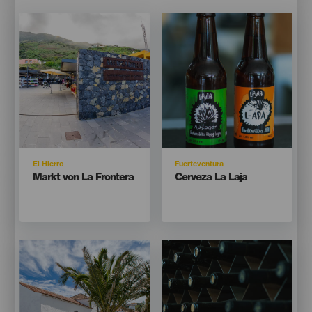
Imagen
Imagen
Imagen
Imagen
Listado
Listado
Isla
Isla
El Hierro
Fuerteventura
Titular
Titular
Markt von La Frontera
Cerveza La Laja
Imagen
Imagen
Imagen
Imagen
Listado
Listado